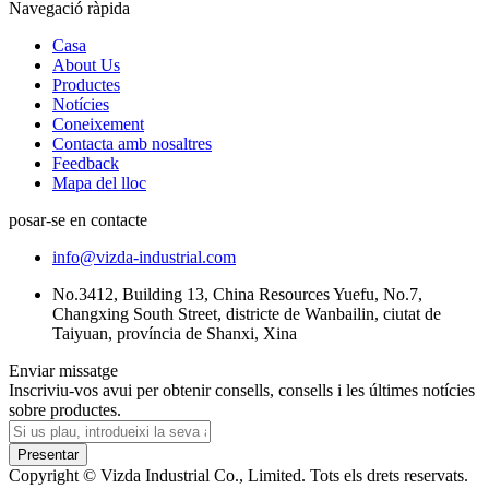
Navegació ràpida
Casa
About Us
Productes
Notícies
Coneixement
Contacta amb nosaltres
Feedback
Mapa del lloc
posar-se en contacte
info@vizda-industrial.com
No.3412, Building 13, China Resources Yuefu, No.7,
Changxing South Street, districte de Wanbailin, ciutat de
Taiyuan, província de Shanxi, Xina
Enviar missatge
Inscriviu-vos avui per obtenir consells, consells i les últimes notícies
sobre productes.
Presentar
Copyright © Vizda Industrial Co., Limited. Tots els drets reservats.