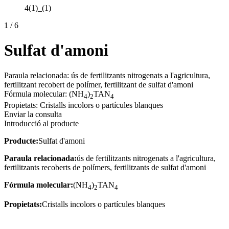
4(1)_(1)
1
/
6
Sulfat d'amoni
Paraula relacionada: ús de fertilitzants nitrogenats a l'agricultura,
fertilitzant recobert de polímer, fertilitzant de sulfat d'amoni
Fórmula molecular: (NH
)
TAN
4
2
4
Propietats: Cristalls incolors o partícules blanques
Enviar la consulta
Introducció al producte
Producte:
Sulfat d'amoni
Paraula relacionada:
ús de fertilitzants nitrogenats a l'agricultura,
fertilitzants recoberts de polímers, fertilitzants de sulfat d'amoni
Fórmula molecular:
(NH
)
TAN
4
2
4
Propietats:
Cristalls incolors o partícules blanques