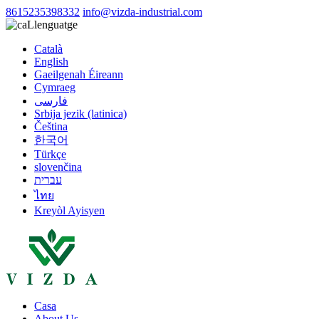
8615235398332
info@vizda-industrial.com
Llenguatge
Català
English
Gaeilgenah Éireann
Cymraeg
فارسی
Srbija jezik (latinica)
Čeština
한국어
Türkçe
slovenčina
עברית
ไทย
Kreyòl Ayisyen
Casa
About Us