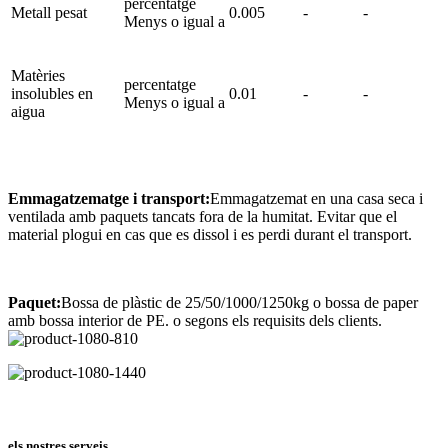
percentatge
Metall pesat
0.005
-
-
Menys o igual a
Matèries
percentatge
insolubles en
0.01
-
-
Menys o igual a
aigua
Emmagatzematge i transport:
Emmagatzemat en una casa seca i
ventilada amb paquets tancats fora de la humitat. Evitar que el
material plogui en cas que es dissol i es perdi durant el transport.
Paquet:
Bossa de plàstic de 25/50/1000/1250kg o bossa de paper
amb bossa interior de PE. o segons els requisits dels clients.
els nostres serveis