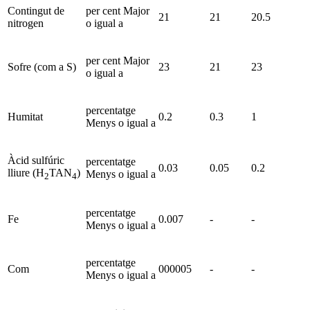
Contingut de
per cent Major
21
21
20.5
nitrogen
o igual a
per cent Major
Sofre (com a S)
23
21
23
o igual a
percentatge
Humitat
0.2
0.3
1
Menys o igual a
Àcid sulfúric
percentatge
0.03
0.05
0.2
lliure (H
TAN
)
Menys o igual a
2
4
percentatge
Fe
0.007
-
-
Menys o igual a
percentatge
Com
000005
-
-
Menys o igual a