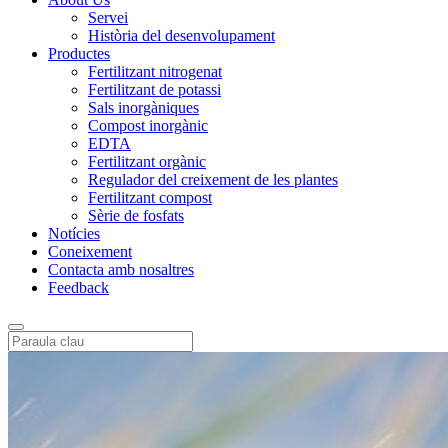
Servei
Història del desenvolupament
Productes
Fertilitzant nitrogenat
Fertilitzant de potassi
Sals inorgàniques
Compost inorgànic
EDTA
Fertilitzant orgànic
Regulador del creixement de les plantes
Fertilitzant compost
Sèrie de fosfats
Notícies
Coneixement
Contacta amb nosaltres
Feedback