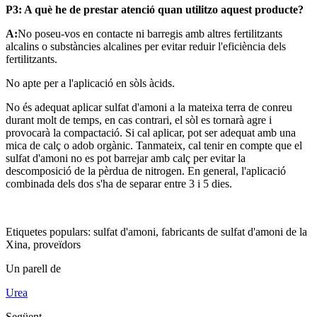
P3: A què he de prestar atenció quan utilitzo aquest producte?
A:
No poseu-vos en contacte ni barregis amb altres fertilitzants
alcalins o substàncies alcalines per evitar reduir l'eficiència dels
fertilitzants.
No apte per a l'aplicació en sòls àcids.
No és adequat aplicar sulfat d'amoni a la mateixa terra de conreu
durant molt de temps, en cas contrari, el sòl es tornarà agre i
provocarà la compactació. Si cal aplicar, pot ser adequat amb una
mica de calç o adob orgànic. Tanmateix, cal tenir en compte que el
sulfat d'amoni no es pot barrejar amb calç per evitar la
descomposició de la pèrdua de nitrogen. En general, l'aplicació
combinada dels dos s'ha de separar entre 3 i 5 dies.
Etiquetes populars: sulfat d'amoni, fabricants de sulfat d'amoni de la
Xina, proveïdors
Un parell de
Urea
Següent