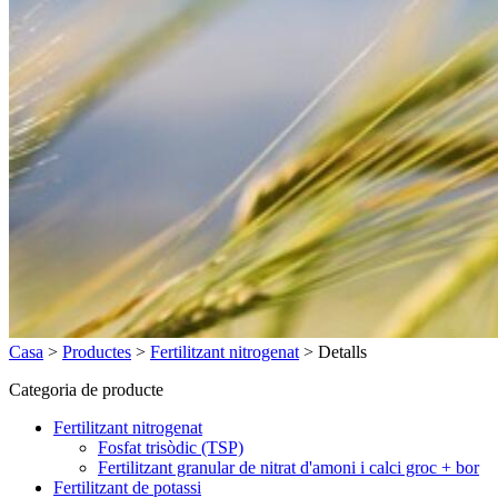
Casa
>
Productes
>
Fertilitzant nitrogenat
>
Detalls
Categoria de producte
Fertilitzant nitrogenat
Fosfat trisòdic (TSP)
Fertilitzant granular de nitrat d'amoni i calci groc + bor
Fertilitzant de potassi