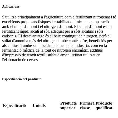
Aplicacions
S'utilitza principalment a l'agricultura com a fertilitzant nitrogenat i té
excel·lents propietats físiques i estabilitat química en comparació
amb el nitrat d'amoni i el nitrogen d'amoni. El sulfat d'amoni és un
fertilitzant ràpid, alcalí al sòl, adequat per a sòls alcalins i sòls
carbonis. El desavantatge és el baix contingut de nitrogen, però el
sulfat d'amoni a més del nitrogen també conté sofre, beneficiós per
als cultius. També s'utilitza àmpliament a la indústria, com en la
fermentació mèdica de la font de nitrogen enzimàtic, additius
d'impressió de tenyit tèxtil, sulfat d'amoni refinat utilitzat en
l'elaboració de cervesa.
Especificació del producte
Producte
Primera
Producte
Especificació
Unitats
superior
classe
qualificat