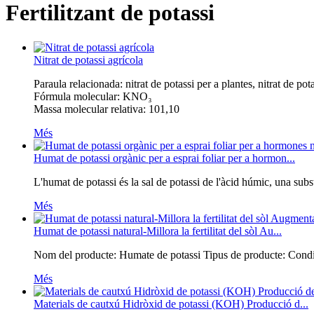
Fertilitzant de potassi
Nitrat de potassi agrícola
Paraula relacionada: nitrat de potassi per a plantes, nitrat de pot
Fórmula molecular: KNO₃
Massa molecular relativa: 101,10
Més
Humat de potassi orgànic per a esprai foliar per a hormon...
L'humat de potassi és la sal de potassi de l'àcid húmic, una sub
Més
Humat de potassi natural-Millora la fertilitat del sòl Au...
Nom del producte: Humate de potassi Tipus de producte: Condicion
Més
Materials de cautxú Hidròxid de potassi (KOH) Producció d...