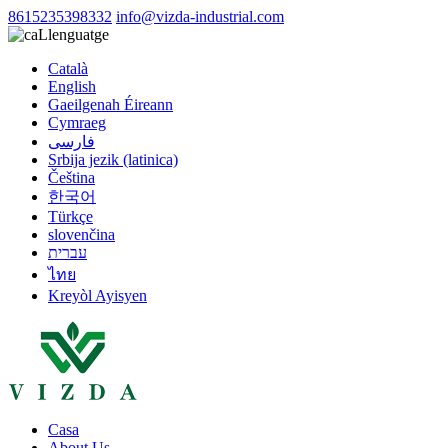
8615235398332
info@vizda-industrial.com
Llenguatge
Català
English
Gaeilgenah Éireann
Cymraeg
فارسی
Srbija jezik (latinica)
Čeština
한국어
Türkçe
slovenčina
עברית
ไทย
Kreyòl Ayisyen
Casa
About Us