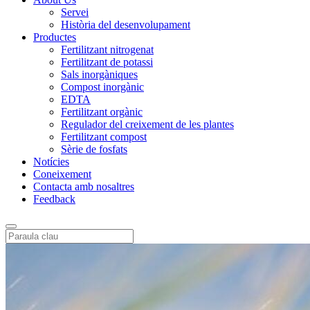
Servei
Història del desenvolupament
Productes
Fertilitzant nitrogenat
Fertilitzant de potassi
Sals inorgàniques
Compost inorgànic
EDTA
Fertilitzant orgànic
Regulador del creixement de les plantes
Fertilitzant compost
Sèrie de fosfats
Notícies
Coneixement
Contacta amb nosaltres
Feedback