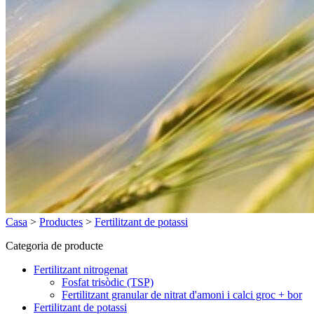
Casa
>
Productes
>
Fertilitzant de potassi
Categoria de producte
Fertilitzant nitrogenat
Fosfat trisòdic (TSP)
Fertilitzant granular de nitrat d'amoni i calci groc + bor
Fertilitzant de potassi