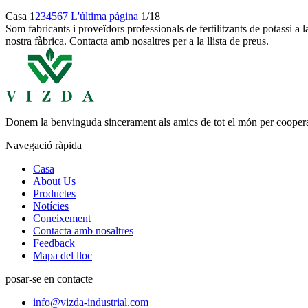
Casa
1
2
3
4
5
6
7
L'última pàgina
1/18
Som fabricants i proveïdors professionals de fertilitzants de potassi a l
nostra fàbrica. Contacta amb nosaltres per a la llista de preus.
Donem la benvinguda sincerament als amics de tot el món per cooperar 
Navegació ràpida
Casa
About Us
Productes
Notícies
Coneixement
Contacta amb nosaltres
Feedback
Mapa del lloc
posar-se en contacte
info@vizda-industrial.com