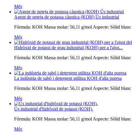
Més
Agent de neteja de potassa càustica (KOH) Ús industrial
Fórmula: KOH Massa molar: 56,11 g/mol Aspecte: Sòlid blanc Solu
Més
Hidròxid de potassi de grau industrial (KOH) per a l'ajus...
Fórmula: KOH Massa molar: 56,11 g/mol Aspecte: Sòlid blanc Solu
Més
La indústria de sabó i detergent utilitza KOH d'alta puresa
Fórmula: KOH Massa molar: 56,11 g/mol Aspecte: Sòlid blanc Solu
Més
Ús industrial d'hidròxid de potassi (KOH).
Fórmula: KOH Massa molar: 56,11 g/mol Aspecte: Sòlid blanc Solu
Més