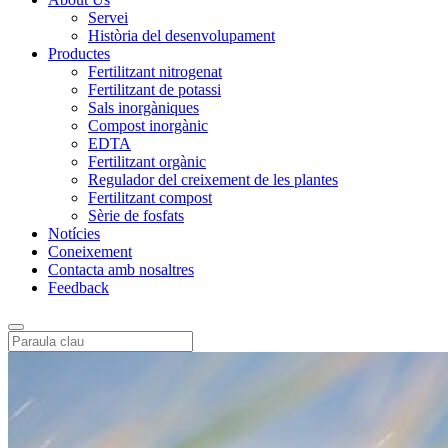
Servei
Història del desenvolupament
Productes
Fertilitzant nitrogenat
Fertilitzant de potassi
Sals inorgàniques
Compost inorgànic
EDTA
Fertilitzant orgànic
Regulador del creixement de les plantes
Fertilitzant compost
Sèrie de fosfats
Notícies
Coneixement
Contacta amb nosaltres
Feedback