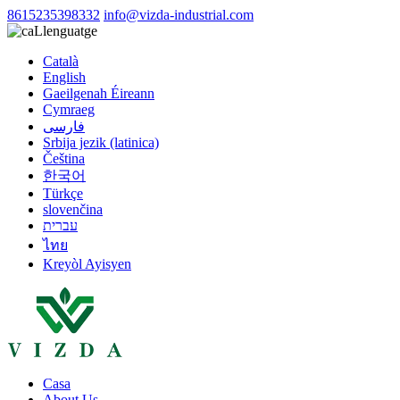
8615235398332
info@vizda-industrial.com
Llenguatge
Català
English
Gaeilgenah Éireann
Cymraeg
فارسی
Srbija jezik (latinica)
Čeština
한국어
Türkçe
slovenčina
עברית
ไทย
Kreyòl Ayisyen
Casa
About Us